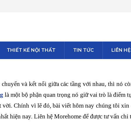
THIẾT KẾ NỘI THẤT
TIN TỨC
LIÊN HỆ
huyển và kết nối giữa các tầng với nhau, thì nó còn
ng
là một bộ phận quan trọng nó giữ vai trò là điểm t
ệt vời. Chính vì lẽ đó, bài viết hôm nay chúng tôi x
nhất hiện nay. Liên hệ Morehome để được tư vấn chi t