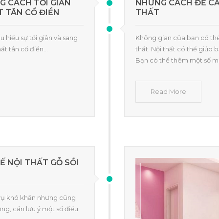
G CÁCH TỐI GIẢN
NHỮNG CÁCH ĐỂ CẢ
T TÂN CỔ ĐIỂN
THẤT
u hiểu sự tối giản và sang
Không gian của bạn có thể
ất tân cổ điển...
thất. Nội thất có thể giúp 
Bạn có thể thêm một số mà
Read More
Ế NỘI THẤT GỖ SỒI
m vụ khó khăn nhưng cũng
ông, cần lưu ý một số điều.