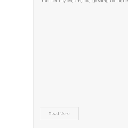
Trước hết, hãy chọn một loại gỗ sồi nga có độ bền
Read More