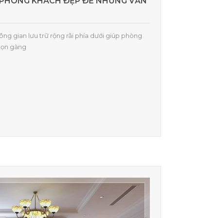
ÚP PHÒNG KHÁCH ĐẸP ĐẼ NHƯNG VẪN
hông gian lưu trữ rộng rãi phía dưới giúp phòng
gọn gàng