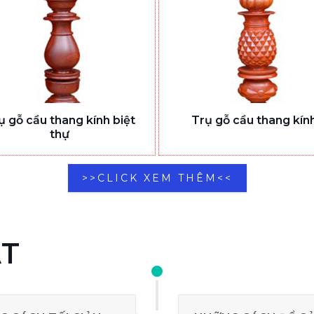
ụ gỗ cầu thang kính biệt
Trụ gỗ cầu thang kín
thự
>>CLICK XEM THÊM<<
ẬT