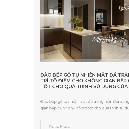
ĐẢO BẾP GỖ TỰ NHIÊN MẶT ĐÁ TRẮ
TRÍ TÔ ĐIỂM CHO KHÔNG GIAN BẾP
TỐT CHO QUÁ TRÌNH SỬ DỤNG CỦA 
Đảo bếp gỗ tự nhiên mặt đá trắng hiện đại trang
gian bếp cũng như hỗ trợ tốt cho quá trình sử d
Read More