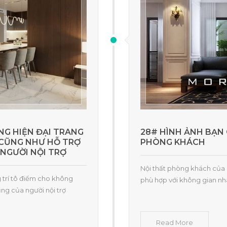
NG HIỆN ĐẠI TRANG
28# HÌNH ẢNH BẠN 
 CŨNG NHƯ HỖ TRỢ
PHÒNG KHÁCH
NGƯỜI NỘI TRỢ
Nội thất phòng khách của 
 trí tô điểm cho không
phù hợp với không gian nhà
ụng của người nội trợ
Read More