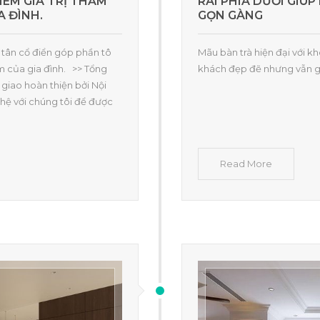
HÊM GIÁ TRỊ THẨM
RÃI PHÍA DƯỚI GI
A ĐÌNH.
GỌN GÀNG
 tân cổ điển góp phần tô
Mãu bàn trà hiện đại với k
m của gia đình. >> Tổng
khách đẹp đẽ nhưng vẫn 
 giao hoàn thiện bởi Nội
hệ với chúng tôi để được
Read More