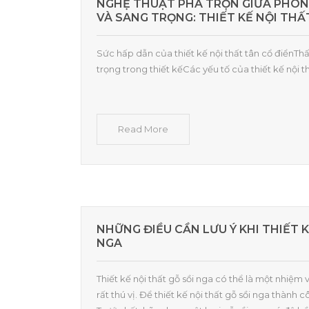
NGHỆ THUẬT PHA TRỘN GIỮA PHON
VÀ SANG TRỌNG: THIẾT KẾ NỘI THẤ
Sức hấp dẫn của thiết kế nội thất tân cổ điểnThấ
trọng trong thiết kếCác yếu tố của thiết kế nội th
Read More
NHỮNG ĐIỀU CẦN LƯU Ý KHI THIẾT K
NGA
Thiết kế nội thất gỗ sồi nga có thể là một nhiệ
rất thú vị. Để thiết kế nội thất gỗ sồi nga thành c