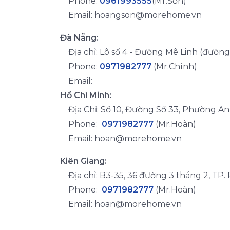
Phone:
0961993555
(Mr.Sơn)
Email:
hoangson@morehome.vn
Đà Nẵng:
Địa chỉ: Lô số 4 - Đường Mê Linh (đường
Phone:
0971982777
(Mr.Chính)
Email:
Hồ Chí Minh:
Địa Chỉ: Số 10, Đường Số 33, Phường A
Phone:
0971982777
(Mr.Hoàn)
Email:
hoan@morehome.vn
Kiên Giang:
Địa chỉ: B3-35, 36 đường 3 tháng 2, TP. 
Phone:
0971982777
(Mr.Hoàn)
Email:
hoan@morehome.vn