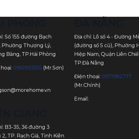
I PHÒNG
ĐÀ NẴNG
hỉ: Số 155 đường Bạch
Địa chỉ: Lô số 4 - Đường M
 Phường Thượng Lý,
(đường số 5 cũ), Phường 
g Bàng, TP.Hải Phòng
Hiệp Nam, Quận Liên Chiể
TP.Đà Nẵng
thoại:
0961993555
(Mr.Sơn)
Điện thoại:
0971982777
:
(Mr.Chính)
gson@morehome.vn
Email:
ÊN GIANG
hỉ: B3-35, 36 đường 3
 2, TP. Rạch Giá, Tỉnh Kiên