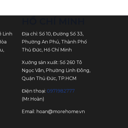
HỒ CHÍ MINH
ê Linh
Địa chỉ: Số 10, Đường Số 33,
Hòa
Phường An Phú, Thành Phố
u,
Thủ Đức, Hồ Chí Minh
Xưởng sản xuất: Số 260 Tô
Ngọc Vân, Phường Linh Đông,
Quận Thủ Đức, TP.HCM
Điện thoại:
0971982777
(Mr.Hoàn)
Email:
hoan@morehome.vn