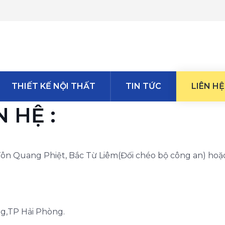
THIẾT KẾ NỘI THẤT
TIN TỨC
LIÊN HỆ
 HỆ :
 Tôn Quang Phiệt, Bắc Từ Liêm(Đối chéo bộ công an) hoặ
g,TP Hải Phòng.