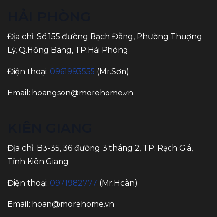
HẢI PHÒNG
Địa chỉ: Số 155 đường Bạch Đằng, Phường Thượng
Lý, Q.Hồng Bàng, TP.Hải Phòng
Điện thoại:
0961993555
(Mr.Sơn)
Email:
hoangson@morehome.vn
KIÊN GIANG
Địa chỉ: B3-35, 36 đường 3 tháng 2, TP. Rạch Giá,
Tỉnh Kiên Giang
Điện thoại:
0971982777
(Mr.Hoàn)
Email:
hoan@morehome.vn