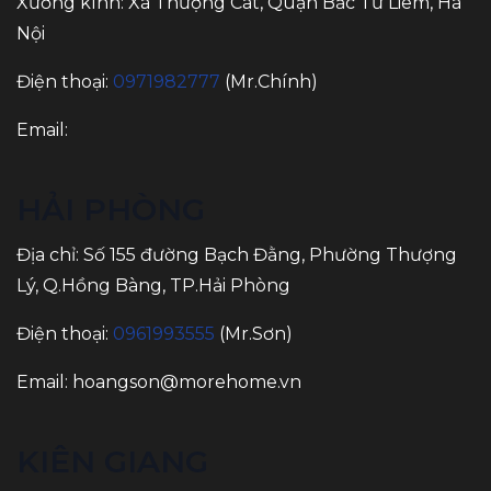
Xưởng kính: Xã Thượng Cát, Quận Bắc Từ Liêm, Hà
Nội
Điện thoại:
0971982777
(Mr.Chính)
Email:
HẢI PHÒNG
Địa chỉ: Số 155 đường Bạch Đằng, Phường Thượng
Lý, Q.Hồng Bàng, TP.Hải Phòng
Điện thoại:
0961993555
(Mr.Sơn)
Email:
hoangson@morehome.vn
KIÊN GIANG