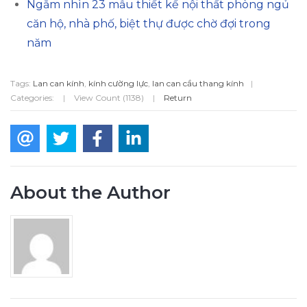
Ngắm nhìn 23 mẫu thiết kế nội thất phòng ngủ
căn hộ, nhà phố, biệt thự được chờ đợi trong
năm
Tags:
Lan can kính
,
kính cường lực
,
lan can cầu thang kính
|
Categories:
|
View Count (1138)
|
Return
About the Author